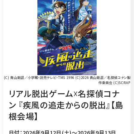
(C) 青山剛昌／小学館・読売テレビ・TMS 1996 (C)2026 青山剛昌／名探偵コナン製
作委員会 (C)SCRAP
リアル脱出ゲーム☓名探偵コナ
ン 『疾風の追走からの脱出』【島
根会場】
日付：2026年9月12日(土)～2026年9月13日