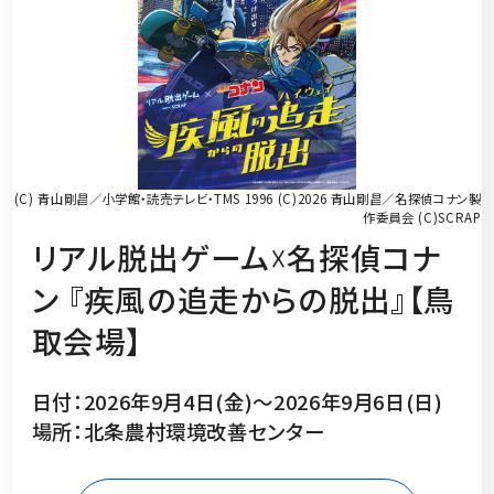
(C) 青山剛昌／小学館・読売テレビ・TMS 1996 (C)2026 青山剛昌／名探偵コナン製
作委員会 (C)SCRAP
リアル脱出ゲーム☓名探偵コナ
ン 『疾風の追走からの脱出』【鳥
取会場】
日付：2026年9月4日(金)～2026年9月6日(日)
場所：北条農村環境改善センター