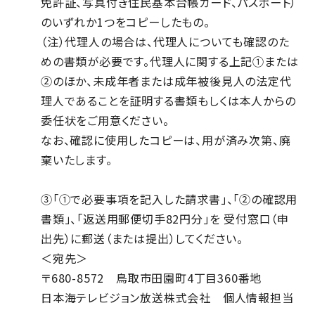
免許証、写真付き住民基本台帳カード、パスポート）
のいずれか1つをコピーしたもの。
（注）代理人の場合は、代理人についても確認のた
めの書類が必要です。代理人に関する上記①または
②のほか、未成年者または成年被後見人の法定代
理人であることを証明する書類もしくは本人からの
委任状をご用意ください。
なお、確認に使用したコピーは、用が済み次第、廃
棄いたします。
③「①で必要事項を記入した請求書」、「②の確認用
書類」、「返送用郵便切手82円分」を 受付窓口（申
出先）に郵送（または提出）してください。
＜宛先＞
〒680-8572 鳥取市田園町4丁目360番地
日本海テレビジョン放送株式会社 個人情報担当