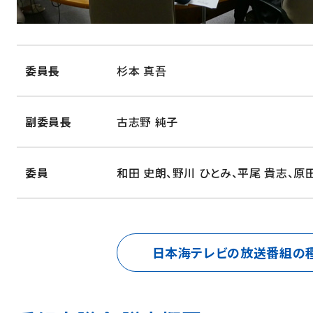
委員長
杉本 真吾
副委員長
古志野 純子
委員
和田 史朗、野川 ひとみ、平尾 貴志、
原田
日本海テレビの
放送番組の