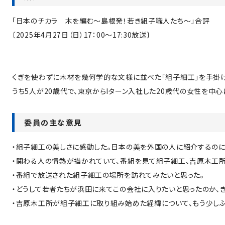
「日本のチカラ 木を編む～島根発！若き組子職人たち～」合評
〔2025年4月27日（日）17：00～17:30放送〕
くぎを使わずに木材を幾何学的な文様に並べた「組子細工」を手掛
うち5人が20歳代で、東京からIターン入社した20歳代の女性を中
委員の主な意見
・組子細工の美しさに感動した。日本の美を外国の人に紹介するのに
・関わる人の情熱が描かれていて、番組を見て組子細工、吉原木工所
・番組で放送された組子細工の場所を訪れてみたいと思った。
・どうして若者たちが浜田に来てこの会社に入りたいと思ったのか、
・吉原木工所が組子細工に取り組み始めた経緯について、もう少しふ