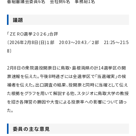
番組審議会委員6名 会社側6名 事務局1名
議題
「ＺＥＲＯ選挙２０２６」合評
〔2026年2月8日(日)１部 20:03～20:43／２部 21:25～21:5
8〕
2月8日の衆院選投開票日に鳥取・島根両県の計14選挙区の開
票速報を伝えた。午後8時過ぎには全選挙区で「当選確実」の候
補者を伝えた。出口調査の結果、投開票と同時に当確として伝え
た根拠をグラフを用いて解説する他、スタジオに鳥取大学の教授
を招き各陣営の勝因や大雪による投票率への影響について語っ
た。
委員の主な意見