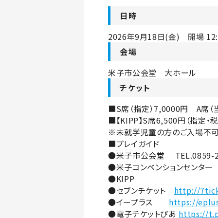
日時
2026年9月18日(金) 開場 12:
会場
米子市公会堂 大ホール
チケット
■S席（指定）7,0000円 A席
■【KIPP】S席6,500円（指定・
※未就学児童の方のご入場不可
■プレイガイド
●米子市公会堂 TEL.0859-22
●米子コンベンションセンター TEL.0
●KIPP
●セブンチケット
http://7tic
●イープラス
https://eplus
●電子チケットぴあ
https://t.