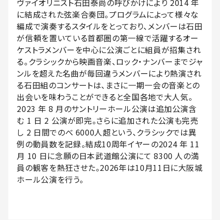
ヴァイオリニスト⽯⽥泰尚の呼びかけにより 2014 年
に結成された弦楽合奏団。プログラムによって様々な
編成で演奏するスタイルをとっており、メンバーは石田
が信頼を置いている首都圏の第一線で活躍するオー
ケストラメンバーを中心に公演ごとに組員が招集され
る。クラシックから映画⾳楽、ロック・ナンバーまでジャ
ンルを超えた名曲が毎回違うメンバーにより熱演され
る⽯⽥組のコンサートは、まさに⼀期⼀会の⾳楽との
出会いを味わうことができると全国各地で⼤⼈気。
2023 年 8 ⽉のサントリーホール公演は追加公演含
む 1 ⽇ 2 公演が即完。さらに追加された公演も完売
し 2 ⽇間でのべ 6000⼈超という、クラシックでは異
例の動員数を記録。結成10周年イヤーの2024 年 11
⽉ 10 ⽇に念願の⽇本武道館公演にて 8300 ⼈の満
員の観客を熱狂させた。2026年は10月11日に大阪城
ホール公演を行う。