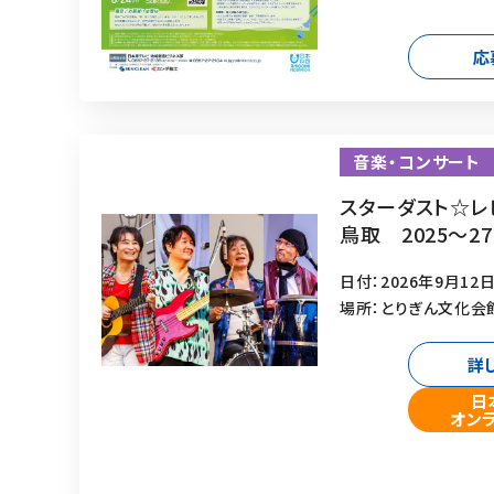
応
音楽・コンサート
スターダスト☆レビ
鳥取 2025～2
日付：2026年9月12日
場所：とりぎん文化会
詳
日
オン