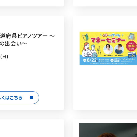
都道府県ピアノツアー 〜
7の出会い〜
(日)
しくはこちら