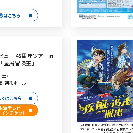
募はこちら
ュー 45周年ツアーin
7 「星屑冒険王」
(土)
館・梨花ホール
しくはこちら
本海テレビ
ラインチケット
(C) 青山剛昌／小学館・読売テレビ・TM
1996 (C)2026 青山剛昌／名探偵コナ