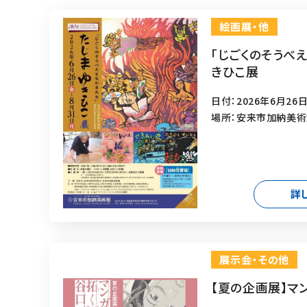
絵画展・他
「じごくのそうべ
きひこ展
日付：2026年6月26日
場所：安来市加納美
詳
展示会・その他
【夏の企画展】マ