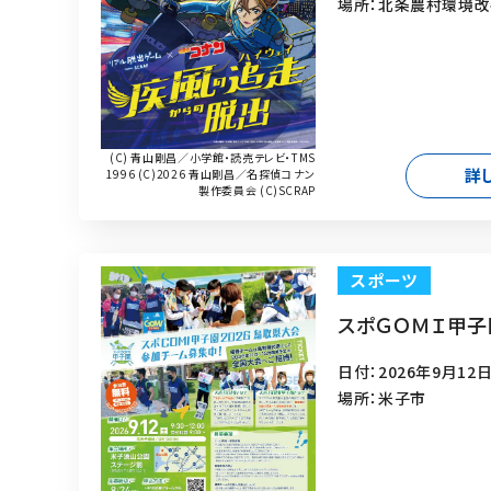
場所：北条農村環境改
(C) 青山剛昌／小学館・読売テレビ・TMS
詳
1996 (C)2026 青山剛昌／名探偵コナン
製作委員会 (C)SCRAP
スポーツ
スポＧＯＭＩ甲子
日付：2026年9月12日
場所：米子市