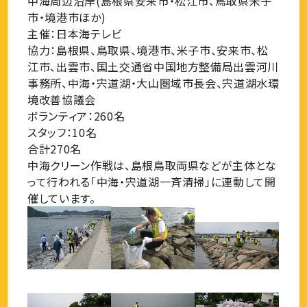
中海周辺沿岸(島根県安来市・松江市、鳥取県米子
市・境港市ほか)
主催：日本海テレビ
協力：島根県、鳥取県、境港市、米子市、安来市、松
江市、出雲市、国土交通省中国地方整備局出雲河川
事務所、中海・宍道湖・大山圏域市長会、宍道湖水環
境改善協議会
ボランティア：260名
スタッフ：10名
合計270名
中海クリーン作戦は、島根鳥取両県などが主体とな
って行われる「中海・宍道湖一斉清掃」に連動して開
催しています。