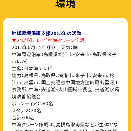
環境
地球環境保護支援2015年の活動
▼24時間テレビ「中海クリーン作戦」
2015年6月14日（日） 天気：晴
中海周辺沿岸（島根県松江市・安来市・鳥取県米子
市ほか）
主催：日本海テレビ
協力：島根県、鳥取県、境港市、米子市、安来市、松
江市、出雲市、国土交通省中国地方整備局出雲河川
事務所、中海・宍道湖・大山圏域市長会、宍道湖水環
境改善協議会
ボランティア：280名
スタッフ：20名
合計300名
中海クリーン作戦は、島根鳥取両県などが主体とな