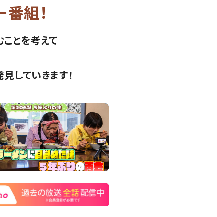
ー番組！
むことを考えて
！
発見していきます！