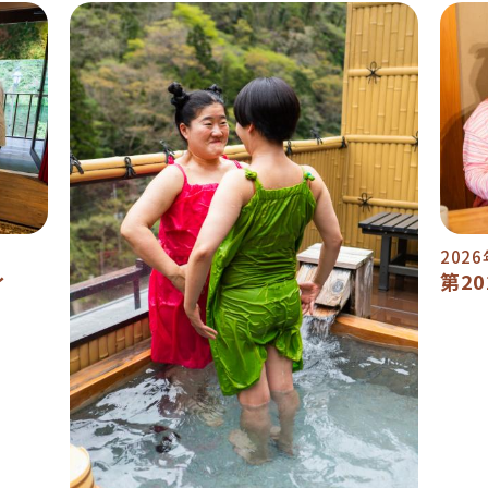
202
ィ
第2