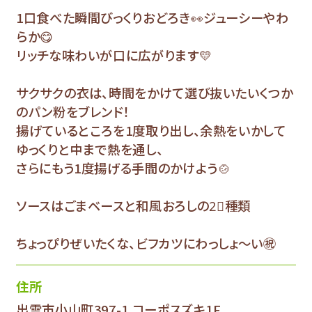
1口食べた瞬間びっくりおどろき👀ジューシーやわ
らか😋
リッチな味わいが口に広がります💛
サクサクの衣は、時間をかけて選び抜いたいくつか
のパン粉をブレンド！
揚げているところを1度取り出し、余熱をいかして
ゆっくりと中まで熱を通し、
さらにもう1度揚げる手間のかけよう🍲
ソースはごまベースと和風おろしの2⃣種類
ちょっぴりぜいたくな、ビフカツにわっしょ～い㊗
住所
出雲市小山町397-1 コーポスズキ1F