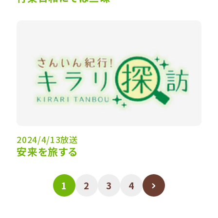
2024/4/13放送
安来を旅する
1
2
3
4