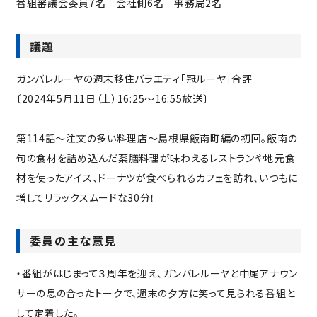
番組審議会委員7名 会社側6名 事務局2名
議題
ガンバレルーヤの週末移住バラエティ「冠ルーヤ」合評
〔2024年5月11日（土）16:25～16:55放送〕
第114話～注文の多い料理店～島根県飯南町編の初回。飯南の
旬の食材を詰め込んだ薬膳料理が味わえるレストランや地元食
材を使ったアイス、ドーナツが食べられるカフェを訪れ、いつもに
増してリラックスムードな30分！
委員の主な意見
・番組がはじまって３周年を迎え、ガンバレルーヤと中尾アナウン
サーの息の合ったトークで、週末の夕方に笑って見られる番組と
して定着した。