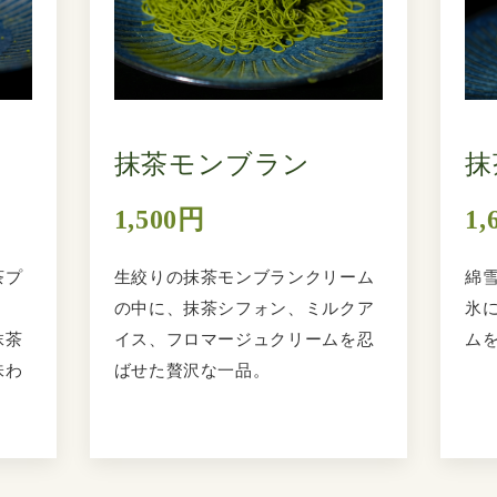
抹茶モンブラン
抹
1,500円
1,
茶プ
生絞りの抹茶モンブランクリーム
綿
の中に、抹茶シフォン、ミルクア
氷
抹茶
イス、フロマージュクリームを忍
ム
味わ
ばせた贅沢な一品。