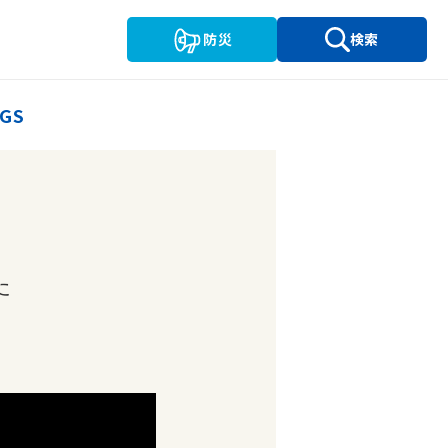
防災
検索
GS
、
た
。