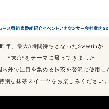
ュース
番組表
番組紹介
イベント
アナウンサー
会社案内
SD
昨年、最大3時間待ちとなったSweetinが
“抹茶”をテーマに帰ってきました。
国内外で注目を集める抹茶を贅沢に使用し
特別な抹茶スイーツをお楽しみください