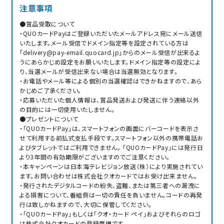
注意事項
●賞品受取について
・QUOカードPayはご登録いただいたメールアドレス宛にメール送信
いたします。メール受信でドメイン指定等を設定されている方は
「delivery@pay-email.quocard.jp」からのメール受信が出来るよ
うにあらかじめ設定をお願いいたします。ドメイン指定等の設定によ
り、当選メールが受信出来ない場合は当選無効となります。
・お電話やメール等による個別の当選確認はできかねますので、あら
かじめご了承ください。
・応募いただいた個人情報は、賞品発送および発送に伴う連絡以外
の目的には一切使用いたしません。
●プレゼントについて
・「QUOカードPay」は、スマートフォンの画面にバーコードを表示さ
せて利用する前払式支払手段です。スマートフォン以外の携帯電話お
よびタブレットではご利用できません。 「QUOカードPay」には発行日
より3年間の有効期限がございますのでご注意ください。
・本キャンペーンは日本海テレビジョン放送（株）により実施されてい
ます。お問い合わせは株式会社クオカードではお受け出来ません。
・発行されたデジタルコードの紛失、盗難、または第三者への漏洩に
よる損害について、番組側は一切の責任を負いません。コードの再発
行は致しかねますので、大切に保管してください。
・「QUOカードPay」もしくは「クオ・カード ペイ」およびそれらのロゴ
は株式会社クオカードの登録商標です。