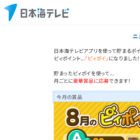
ニ
日本海テレビアプリを使って貯まるポ
ピィポイント...
「ピィポイ」
になりました
貯まったピィポイを使って...
月ごとに
豪華賞品に応募
できます！
今月の賞品