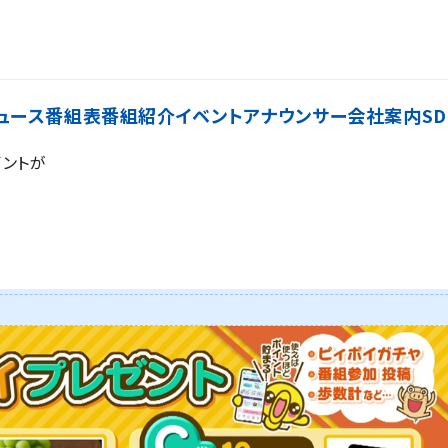
ュース
番組表
番組紹介
イベント
アナウンサー
会社案内
SD
イントが
！