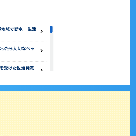
部地域で断水 生活
なったら大切なペッ
害を受けた佐治発電
識 防災ゲームや話
 秋に向かって発生
山陰への影響は？