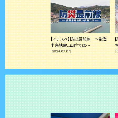
2025.06.11
★防災動
2025.05.19
★防災動
2025.04.12
【日頃の
【イチスペ】防災最前線 ～能登
2025.03.15
【防災企
半島地震...山陰では～
要性につ
[2024.03.07]
[
2025.02.01
【防災】
2025.01.01
【外国人
は？
2024.12.01
地震火災
2024.11.01
【防災企
のポイン
2024.10.01
【防災月