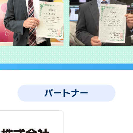
テンツ】国道・河川カメラマップの掲載を開始しました。
士会 島根県支部と防災協定を締結しました。
備える】災害現場の最前線で命を救う国際救助犬についての特集を追加し
日(木) ニュースevery日本海にて「レスキューの砦 災害救助犬の訓練
備える】女性目線の防災バッグについての特集を追加しました。
ン！みんなの防災 ページを開設しました。