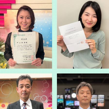
備える】【イチスペ】防災最前線 ～能登半島地震...山陰では～の動画を
備える】【イチスペ】検証 台風7号 ～それでもここで生きる～の動画をア
備える】【イチスペ】防災最前線（家庭の備え編）～いま私たちにできるこ
。
士会 鳥取県支部と防災協定を締結しました。
備える】【イチスペ】防災最前線（地震編）～いま私たちにできること～の
備える】山陰地方で相次ぐ火災 原因と対策についての動画を追加しまし
時サイトを開設致しました。
る交通障害にご注意を！（とっとり動画ちゃんねる）
イデア大募集!!】受付を締め切りました。沢山のご応募ありがとうございま