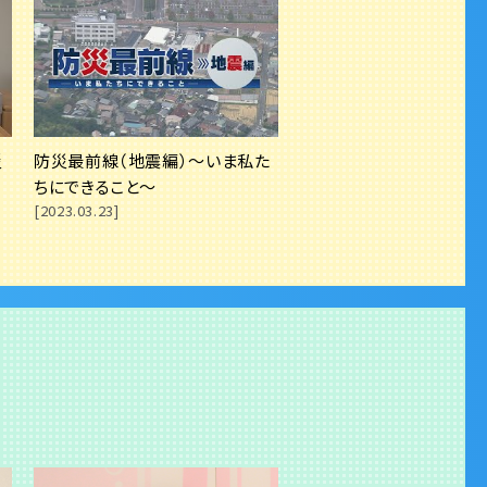
場所で被害も
災
防災最前線（地震編）～いま私た
の備え「備蓄」の重
ちにできること～
[2023.03.23]
さしい日本語」と
害を振り返り 避難
た。