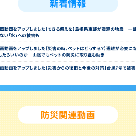
画動画をアップしました【できる備えを】島根県東部が震源の地震 一
ない「水」への被害も
画動画をアップしました【災害の時、ペットはどうする？】避難が必要に
したらいいのか 山陰でもペットの防災に取り組む動き
画動画をアップしました【災害からの復旧と今後の対策】台風7号で被
作業と防災対策を紹介
画動画をアップしました【防災月間】防災を身近に 日頃からの備えと意
剤も
画動画をアップしました【台風シーズン】8月は最も台風が発生する月
の特徴は？
画をアップしました【地震への備えと知識】南海トラフ巨大地震による