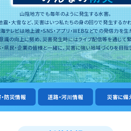
山陰地方でも毎年のように発生する水害。
地震・大雪など、災害は
いつ私たちの身の回りで発生するかわ
海テレビは
地上波・SNS・アプリ・WEBなどでの
発信力を生
意識の向上に努め、
災害発生時にはライブ配信等を通じて
・県民・企業の皆様と一緒に、
災害に強い地域づくりを目指
害・防災情報
道路・河川情報
災害に備