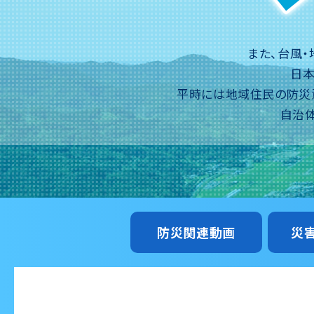
また、台風・
日本
平時には地域住民の防災
自治体
防災関連動画
災