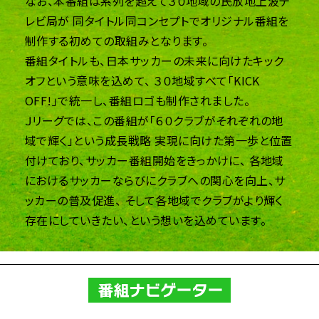
なお、本番組は系列を超えて３０地域の民放地上波テ
レビ局が
同タイトル同コンセプトでオリジナル番組を
制作する初めての取組みとなります。
番組タイトルも、日本サッカーの未来に向けたキック
オフという意味を込めて、
３０地域すべて「KICK
OFF!」で統一し、番組ロゴも制作されました。
Ｊリーグでは、この番組が「６０クラブがそれぞれの地
域で輝く」という成長戦略
実現に向けた第一歩と位置
付けており、サッカー番組開始をきっかけに、
各地域
におけるサッカーならびにクラブへの関心を向上、サ
ッカーの普及促進、
そして各地域でクラブがより輝く
存在にしていきたい、という想いを込めています。