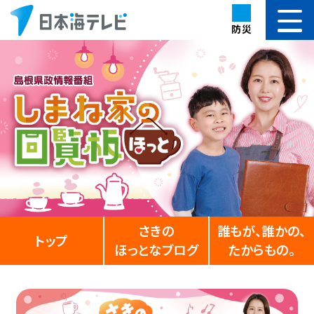
防災
さきの
誰もが、誰かの、
トップ
ほっとなブログ
たからもの。