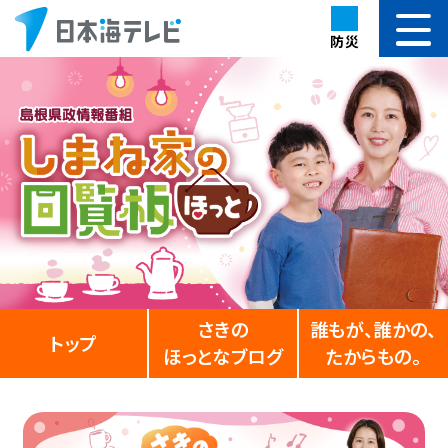
防災
さきの
誰もが、誰かの、
トップ
ほっとなブログ
たからもの。