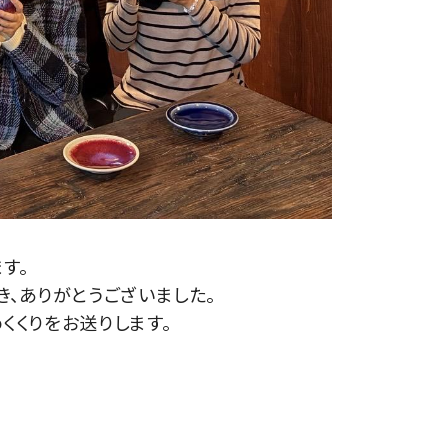
ます。
き、
ありがとう
ご
ざ
いま
した。
くくり
を
お送り
し
ます。