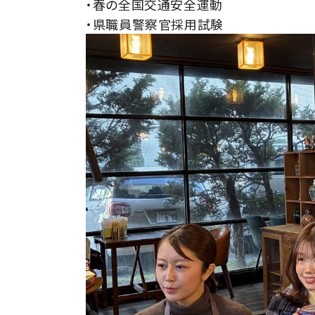
・
春の
全国
交通安全
運動
・
県
職員
警察官
採用
試験