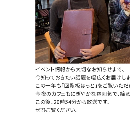
イベント
情報
から
大切
な
お知らせ
まで、
今
知
って
おき
たい
話題
を
幅広
く
お
届け
し
この
一年
も「
回覧
板
ほっと」
を
ご覧
いただ
今夜
の
カフェ
も
にぎやか
な
雰囲気
で、
締め
この
後、
20
時
54
分
から
放送
です。
ぜひ
ご覧
くだ
さい。