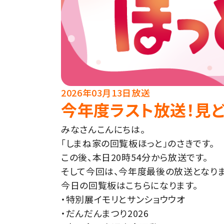
2026年03月13日放送
今年度ラスト放送！見
みなさん
こんにちは。
「
しま
ね
家
の
回覧
板
ほっと」
の
さき
です。
この
後、
本日
20
時
54
分
から
放送
です。
そして
今回
は、
今年度
最後
の
放送
となり
今日
の
回覧
板
は
こちら
に
なり
ます。
・
特別
展
イモリ
と
サンショウウオ
・
だんだん
まつり
2026