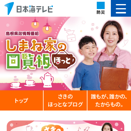
防災
さきの
誰もが、誰かの、
トップ
ほっとなブログ
たからもの。