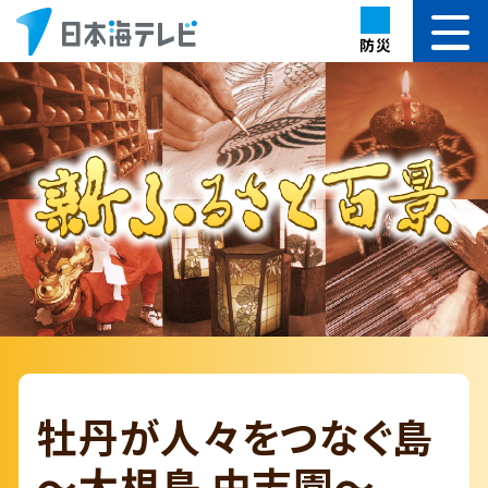
防災
牡丹が人々をつなぐ島
～大根島 由志園～