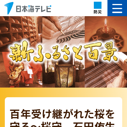
防災
百年受け継がれた桜を
守る～桜守 石田侑生