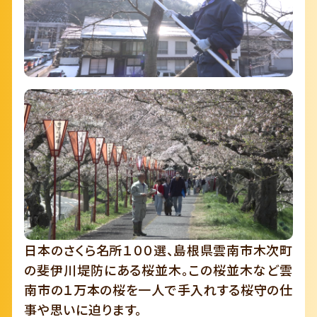
日本のさくら名所１００選、島根県雲南市木次町
の斐伊川堤防にある桜並木。この桜並木など雲
南市の１万本の桜を一人で手入れする桜守の仕
事や思いに迫ります。