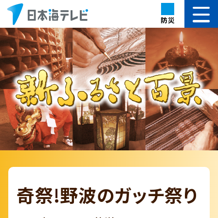
防災
奇祭!野波のガッチ祭り