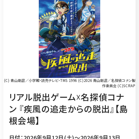
(C) 青山剛昌／小学館・読売テレビ・TMS 1996 (C)2026 青山剛昌／名探偵コナン製
作委員会 (C)SCRAP
リアル脱出ゲーム☓名探偵コナ
ン 『疾風の追走からの脱出』【島
根会場】
日付：2026年9月12日(土)～2026年9月13日