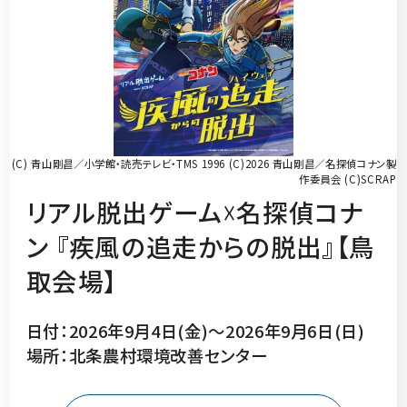
(C) 青山剛昌／小学館・読売テレビ・TMS 1996 (C)2026 青山剛昌／名探偵コナン製
作委員会 (C)SCRAP
リアル脱出ゲーム☓名探偵コナ
ン 『疾風の追走からの脱出』【鳥
取会場】
日付：2026年9月4日(金)～2026年9月6日(日)
場所：北条農村環境改善センター