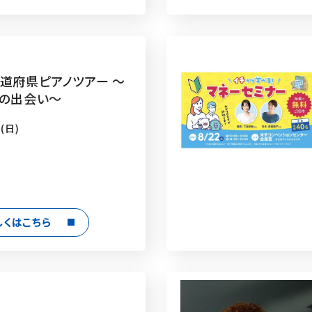
都道府県ピアノツアー 〜
7の出会い〜
(日)
しくはこちら