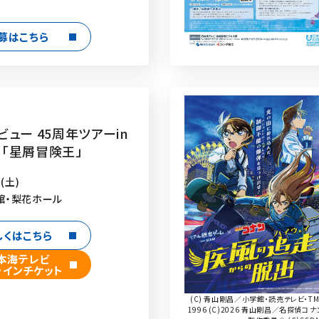
募はこちら
ュー 45周年ツアーin
7 「星屑冒険王」
(土)
館・梨花ホール
しくはこちら
本海テレビ
ラインチケット
(C) 青山剛昌／小学館・読売テレビ・TM
1996 (C)2026 青山剛昌／名探偵コナ