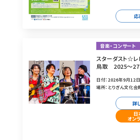
応
音楽・コンサート
スターダスト☆レビ
鳥取 2025～2
日付：2026年9月12日
場所：とりぎん文化会
詳
日
オン