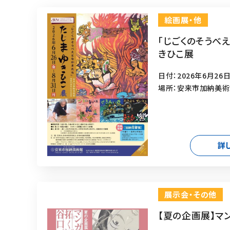
絵画展・他
「じごくのそうべ
きひこ展
日付：2026年6月26日
場所：安来市加納美
詳
展示会・その他
【夏の企画展】マ