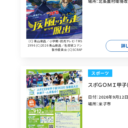
場所：北条農村環境改
(C) 青山剛昌／小学館・読売テレビ・TMS
詳
1996 (C)2026 青山剛昌／名探偵コナン
製作委員会 (C)SCRAP
スポーツ
スポＧＯＭＩ甲子
日付：2026年9月12日
場所：米子市