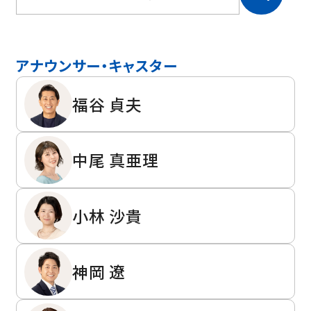
アナウンサー・キャスター
福谷 貞夫
中尾 真亜理
小林 沙貴
神岡 遼