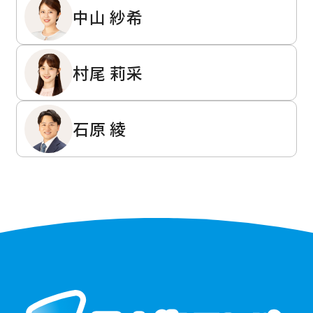
中山 紗希
村尾 莉采
石原 綾