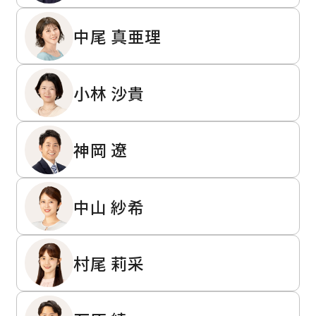
中尾 真亜理
小林 沙貴
神岡 遼
中山 紗希
村尾 莉采