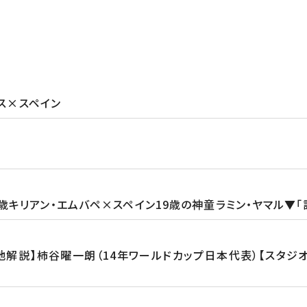
ンス×スペイン
キリアン・エムバペ×スペイン19歳の神童ラミン・ヤマル▼「
解説】柿谷曜一朗（14年ワールドカップ日本代表）【スタジ