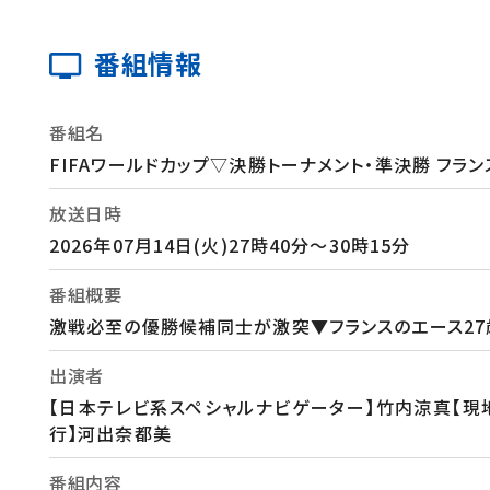
番組情報
番組名
FIFAワールドカップ▽決勝トーナメント・準決勝 フラ
放送日時
2026年07月14日(火)27時40分～30時15分
番組概要
激戦必至の優勝候補同士が激突▼フランスのエース27歳
出演者
【日本テレビ系スペシャルナビゲーター】竹内涼真【現地
行】河出奈都美
番組内容