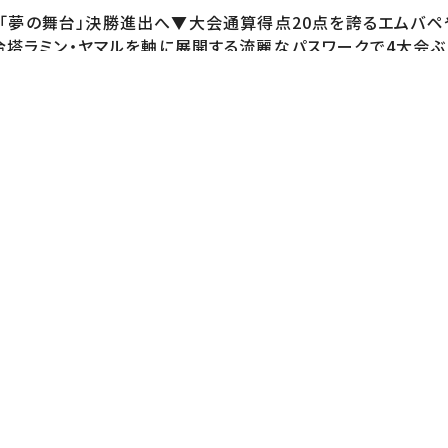
「夢の舞台」決勝進出へ▼大会通算得点20点を誇るエムバ
司令塔ラミン・ヤマルを軸に展開する流麗なパスワークで4大会
無欠」
.co.jp/FIFAworldcup2026/
tball＜Instagram＞https://www.instagra