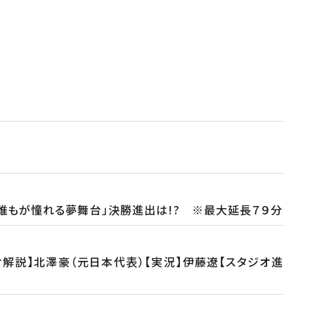
誰もが憧れる夢舞台」決勝進出は!? ※最大延長７９分
オ解説】北澤豪（元日本代表）【実況】伊藤遼【スタジオ進