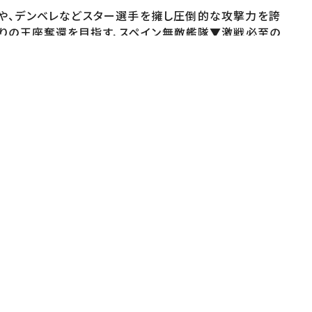
ペや、デンベレなどスター選手を擁し圧倒的な攻撃力を誇
ぶりの王座奪還を目指す、スペイン無敵艦隊▼激戦必至の
m.com/ntv_football<日テレスポーツYouTube>