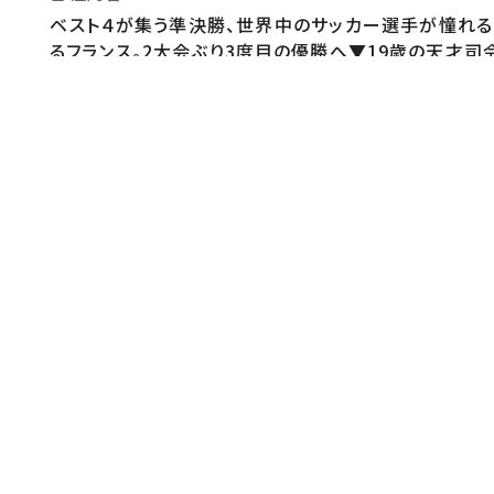
ベスト４が集う準決勝、世界中のサッカー選手が憧れる
るフランス。2大会ぶり3度目の優勝へ▼19歳の天才
優勝候補同士が激突▼すべての夢を、ゴールにつなげ
音楽
【2026日本テレビ系サッカーテーマソング】B'z 「完全
公式ＨＰ
【FIFAワールドカップ2026 特設ページ】https://www.ntv
公式ＳＮＳ
■日テレサッカー＜X＞ https://x.com/ntv_foo
https://www.youtube.com/@ntvsports