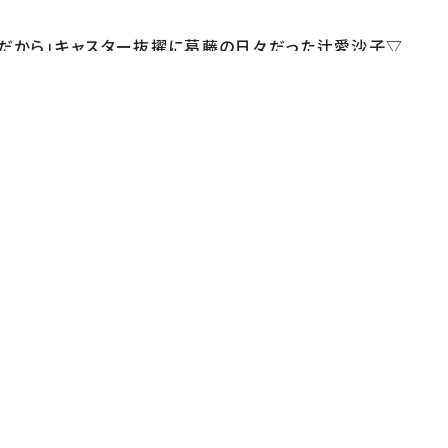
だから」キャスター抜擢に葛藤の日々だった辻愛沙子▽
エンドがアカペラで歌い出す革命道中▼ＨＹＤＥこだわり
デューサー】岩崎小夜子