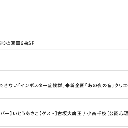
限りの豪華6曲SP
きない「インポスター症候群」◆新企画「あの夜の音」クリ
ンバー】いとうあさこ【ゲスト】古坂大魔王 / 小高千枝（公認心