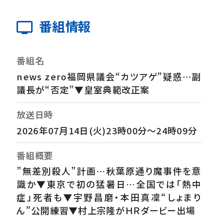
番組情報
番組名
news zero福岡県議会“カツアゲ”疑惑…副
議長が“否定”▼皇室典範改正案
放送日時
2026年07月14日(火)23時00分～24時09分
番組概要
”無差別殺人”計画…秋葉原通り魔事件を意
識か▼東京で初の猛暑日…全国では「熱中
症」死者も▼宇野昌磨・本田真凜“しょまり
ん”公開練習▼村上宗隆がＨＲダービー出場