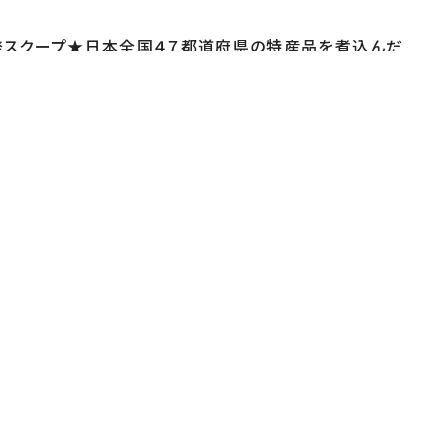
発スクープ★日本全国４７都道府県の特産品を煮込んだ
ールデン・レトリバー犬かき２５mの一本勝負…まさかの