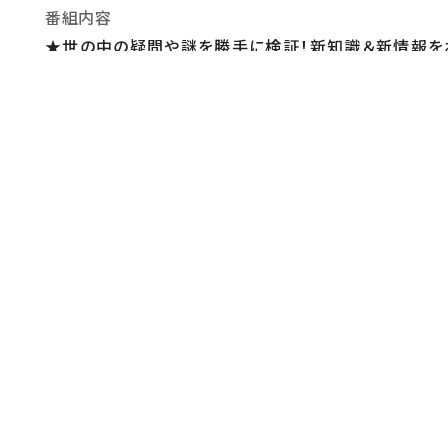
番組内容
★世の中の疑問や謎を勝手に検証！新知識＆新情報を
「合わせ出汁」スタジオ試飲！ホラン千秋一刀両断にイ
結末にスタジオ大興奮★納豆アレルギーの７割が○○