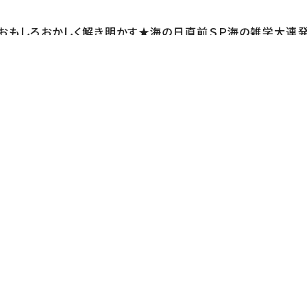
おもしろおかしく解き明かす★海の日直前ＳＰ海の雑学大連
ンポッシブル激怒★水泳五輪出場中村克選手ＶＳ泳ぎ大好きゴ
な人！？★潮の香りの正体に中間＆良純大叫び