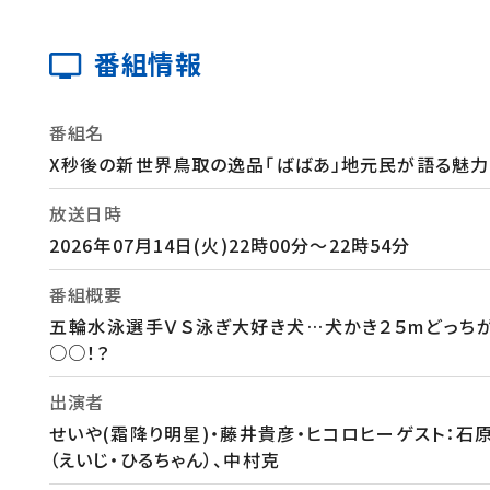
番組情報
番組名
X秒後の新世界鳥取の逸品「ばばあ」地元民が語る魅力
放送日時
2026年07月14日(火)22時00分～22時54分
番組概要
五輪水泳選手ＶＳ泳ぎ大好き犬…犬かき２５mどっち
○○！？
出演者
せいや(霜降り明星)・藤井貴彦・ヒコロヒーゲスト：石
（えいじ・ひるちゃん）、中村克