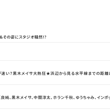
&その姿にスタジオ騒然!?
が速い？黒木メイサ大熱狂★浜辺から見る水平線までの距離
原良純、黒木メイサ、中間淳太、ホラン千秋、ゆうちゃみ、インポッ