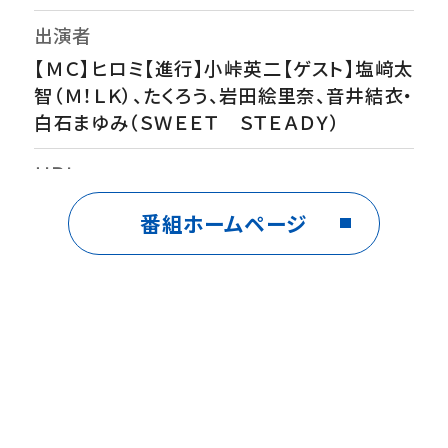
出演者
【ＭＣ】ヒロミ【進行】小峠英二【ゲスト】塩﨑太
智（Ｍ！ＬＫ）、たくろう、岩田絵里奈、音井結衣・
白石まゆみ（ＳＷＥＥＴ ＳＴＥＡＤＹ）
ＵＲＬ
https://www.ctv.co.jp/omouma/
番組ホームページ