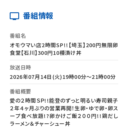
番組情報
番組名
オモウマい店2時間SP!!【埼玉】200円無限卵
食堂【石川】300円10種漬け丼
放送日時
2026年07月14日(火)19時00分～21時00分
番組概要
愛の２時間ＳＰ!!能登のずっと明るい寿司親子
２年４ヶ月ぶりの営業再開！生卵・ゆで卵・卵ス
ープ食べ放題!?卵かけご飯２００円!!鶏だし
ラーメン＆チャーシュー丼