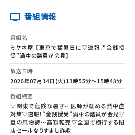
番組情報
番組名
ミヤネ屋 【東京で猛暑日に▽速報!“金銭授
受”渦中の議員が会見】
放送日時
2026年07月14日(火)13時55分～15時48分
番組概要
▽関東で危険な暑さ…医師が勧める熱中症
対策▽速報！“金銭授受”渦中の議員が会見▽
夏の風物詩…高額転売▽全国で横行する閉
店セールなりすまし詐欺