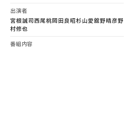
出演者
宮根誠司西尾桃岡田良昭杉山愛舘野晴彦野
村修也
番組内容
▽関東で危険な暑さ…医師が勧める熱中症
対策▽速報！“金銭授受”渦中の議員が会見▽
夏の風物詩…高額転売▽全国で横行する閉
店セールなりすまし詐欺
番組ホームページ
https://www.ytv.co.jp/miyaneya/