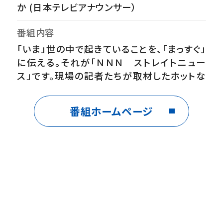
か (日本テレビアナウンサー）
番組内容
「いま」世の中で起きていることを、「まっすぐ」
に伝える。それが「ＮＮＮ ストレイトニュー
ス」です。現場の記者たちが取材したホットな
情報を、カメラマンが撮った衝撃的な映像を、
いちはやくお伝えします。【番組ホームペー
番組ホームページ
ジ】 https://www.ntv.co.jp/straight/
※放送内容を変更する場合があります。ご了
承ください。