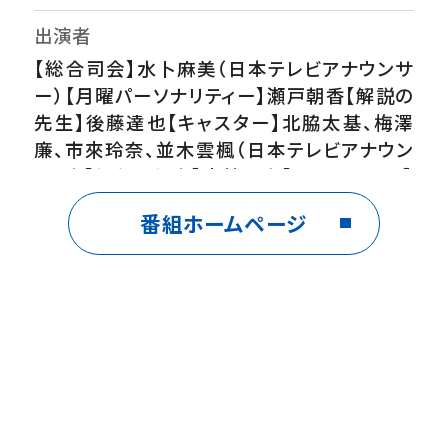
出演者
【総合司会】水卜麻美（日本テレビアナウンサ
ー）【月曜パーソナリティー】瀬戸朝香【解説の
先生】後藤達也【キャスター】北脇太基、梅澤
廉、市來玲奈、並木雲楓（日本テレビアナウン
サー）【気象予報士】小林正寿【買いドキッ!？】
小室安未【食の匠の朝ごはん】村上佳菜子【ス
番組ホームページ
タジオゲスト】アルコ&ピース
番組内容
月曜ＺＩＰ！は「見たいが見つかる、楽しい朝」
をテーマに、最新のニュース、エンタメ、スポー
ツ、天気、トレンドなどを瀬戸朝香と一緒にテ
ンポよくお届けします！【スポーツ】女子バレー
劇的勝利で決勝ラウンドへ【エンタメ】★ちゃ