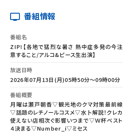
番組情報
番組名
ZIP!【各地で猛烈な暑さ 熱中症多発の今注
意すること/アルコ&ピース生出演】
放送日時
2026年07月13日(月)05時50分～09時00分
番組概要
月曜は瀬戸朝香▽観光地のクマ対策最前線
▽話題のレチノールコスメ▽水卜解説！クレカ
使えない店相次ぐ影響いつまで▽Ｗ杯ベスト
４決まる▽Number_i▽ミセス