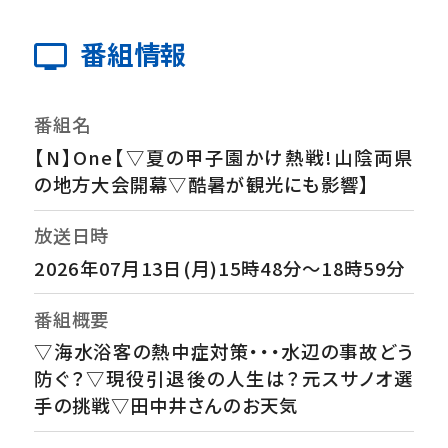
番組情報
番組名
【N】One【▽夏の甲子園かけ熱戦!山陰両県
の地方大会開幕▽酷暑が観光にも影響】
放送日時
2026年07月13日(月)15時48分～18時59分
番組概要
▽海水浴客の熱中症対策・・・水辺の事故どう
防ぐ？▽現役引退後の人生は？元スサノオ選
手の挑戦▽田中井さんのお天気