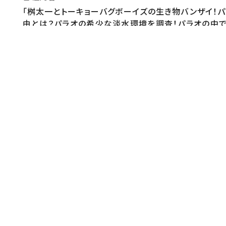
「桝太一とトーキョーバグボーイズの生き物バンザイ！
由とは？パラオの希少な淡水環境を調査！パラオの中で
カニの放卵を観察！
監督・演出
似鳥利行
音楽
エンディングテーマ【タイトル】未来【歌】所ジョージ
おしらせ
http://www.ntv.co.jp/megaten