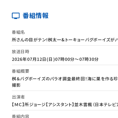
番組情報
番組名
所さんの目がテン!桝太一&トーキョーバグボーイズが
放送日時
2026年07月12日(日)07時00分～07時30分
番組概要
桝＆バグボーイズのパラオ調査最終回！海に巣を作る珍
撮影
出演者
【ＭＣ】所ジョージ【アシスタント】並木雲楓（日本テレ
番組内容