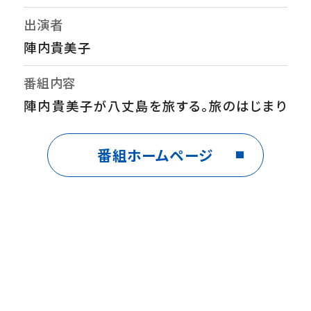
出演者
陣内貴美子
番組内容
陣内貴美子が八丈島を旅する。旅のはじまり
は牛がのんびり過ごす牧場から。八丈富士と
海の美しさに感動！島特産のしいたけの栽培
番組ホームページ
ハウスを見学。栽培のきっかけがクワガタと知
りびっくり！塩焼きのしいたけはうまみたっぷ
り！名物女将のいる民宿では伝統の島寿司を
ほおばり大満足！農園を訪ね、大好きな観葉
植物探し。数年後の成長を祈りながら、鉢植え
用のシェフレラの原木の枝選びに挑戦。潮風
香る島の宝に出会う旅。
音楽