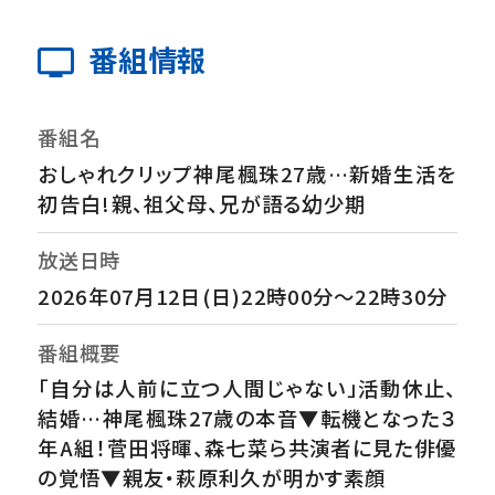
番組情報
番組名
おしゃれクリップ神尾楓珠27歳…新婚生活を
初告白!親、祖父母、兄が語る幼少期
放送日時
2026年07月12日(日)22時00分～22時30分
番組概要
「自分は人前に立つ人間じゃない」活動休止、
結婚…神尾楓珠27歳の本音▼転機となった３
年A組！菅田将暉、森七菜ら共演者に見た俳優
の覚悟▼親友・萩原利久が明かす素顔