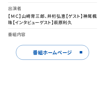
出演者
【ＭＣ】山崎育三郎、井桁弘恵【ゲスト】神尾楓
珠【インタビューゲスト】萩原利久
番組内容
神尾楓珠27歳、新婚生活を初告白！「この人の
為に頑張りたいと思った…」結婚を決めた理
番組ホームページ
由とは？▼母、父、兄、祖父母らが話す幼少期
エピソード！「大人しい…目立とうとしない内
気な子」がなぜ、芸能界に？▼「自分は表に立
つ人間ではない…辞めようと思った」今、語ら
れる活動休止の真実▼親友・萩原利久が明か
す素顔…ドラマ「3年Ａ組の裏リーダー的存在
だった」▼菅田将暉、森七菜ら共演者に見た俳
優としての覚悟