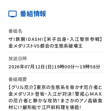
番組情報
番組名
ザ!鉄腕!DASH!【米子出身・入江聖奈参戦】
金メダリストVS都会の生態系破壊王
放送日時
2026年07月12日(日)19時00分～19時58分
番組概要
【グリル厄介】東京の生態系を脅かす厄介者と
金メダリスト登坂・入江が対決！警戒心ＭＡＸ
の厄介者と静かな攻防！まさかのアノ高級食
材に!?屋形船で江戸前料理を堪能！