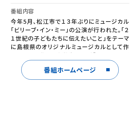
番組内容
今年5月、松江市で１３年ぶりにミュージカル
「ビリーブ・イン・ミー」の公演が行われた。「２
１世紀の子どもたちに伝えたいこと」をテーマ
に島根県のオリジナルミュージカルとして作
られたこの作品。中学生たちが「いじめ」など
の問題に向き合い、友情を育みながら成長す
番組ホームページ
る姿が描かれている。また、小泉八雲の「怪談」
の劇中劇も特徴のひとつ。公演復活に向け、作
品と向き合い続けた出演者とスタッフたちの
半年間を追った。