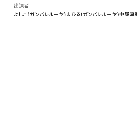
出演者
よしこ(ガンバレルーヤ)まひる(ガンバレルーヤ)中尾真
おしらせ
【InstagramとX(旧Twitter）やってます】 ＠kanmuri