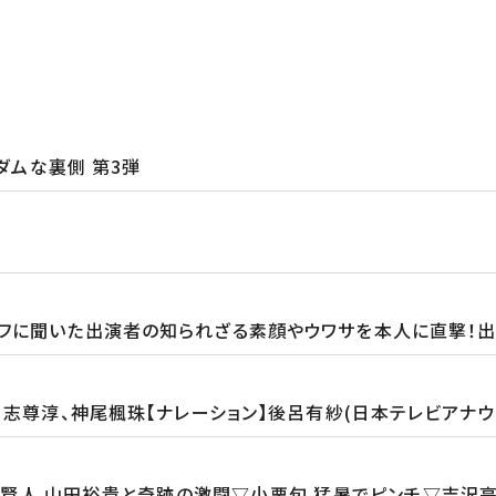
ダムな裏側 第3弾
フに聞いた出演者の知られざる素顔やウワサを本人に直撃！出
、志尊淳、神尾楓珠【ナレーション】後呂有紗(日本テレビアナウ
賢人 山田裕貴と奇跡の激闘▽小栗旬 猛暑でピンチ▽吉沢亮