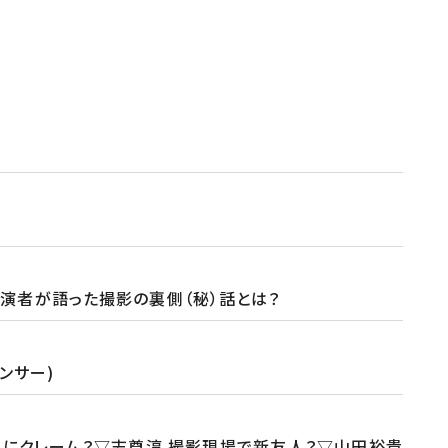
演者が語った撮影の裏側（秘）話とは？
ンサー)
にクレーム？▽志尊淳 撮影現場で新友人？▽山田裕貴