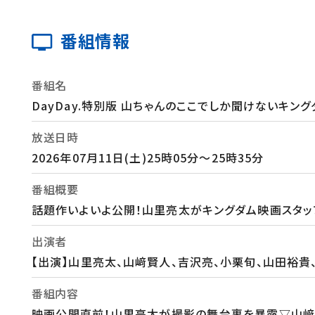
番組情報
番組名
DayDay.特別版 山ちゃんのここでしか聞けないキング
放送日時
2026年07月11日(土)25時05分～25時35分
番組概要
話題作いよいよ公開！山里亮太がキングダム映画スタッ
出演者
【出演】山里亮太、山﨑賢人、吉沢亮、小栗旬、山田裕貴
番組内容
映画公開直前！山里亮太が撮影の舞台裏を暴露▽山﨑