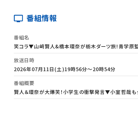
番組情報
番組名
笑コラ▼山﨑賢人&橋本環奈が栃木ダーツ旅!青学原
放送日時
2026年07月11日(土)19時56分～20時54分
番組概要
賢人＆環奈が大爆笑！小学生の衝撃発言▼小室哲哉も