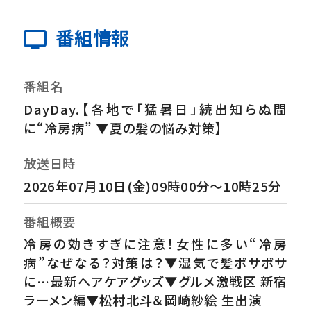
番組情報
番組名
DayDay.【各地で「猛暑日」続出知らぬ間
に“冷房病” ▼夏の髪の悩み対策】
放送日時
2026年07月10日(金)09時00分～10時25分
番組概要
冷房の効きすぎに注意！女性に多い“冷房
病”なぜなる？対策は？▼湿気で髪ボサボサ
に…最新ヘアケアグッズ▼グルメ激戦区 新宿
ラーメン編▼松村北斗＆岡崎紗絵 生出演