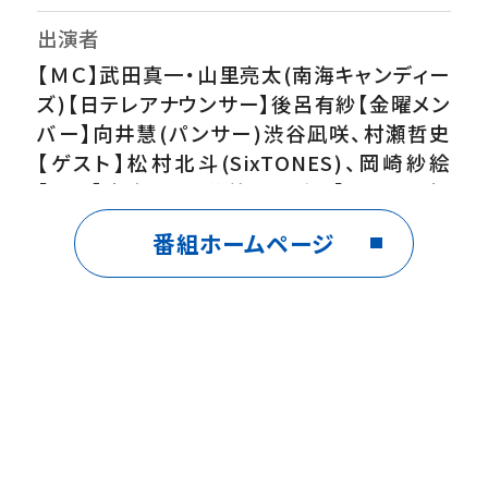
出演者
【ＭＣ】武田真一・山里亮太(南海キャンディー
ズ)【日テレアナウンサー】後呂有紗【金曜メン
バー】向井慧(パンサー)渋谷凪咲、村瀬哲史
【ゲスト】松村北斗(SixTONES)、岡崎紗絵
【VTR】彦摩呂、澁谷善ヘイゼル【コーナー担
当アナウンサー】住岡佑樹【気象予報士】広瀬
番組ホームページ
駿
番組内容
▽ＭＣは武田真一と山里亮太！爽快・情報エン
タメトークショー▽最新のエンタメ・トレンド・
関心のあるニュース…いま見たいものをお届
け▽気になる話題について即興アンケート！チ
ャットで視聴者の皆さんの意見もリアルタイム