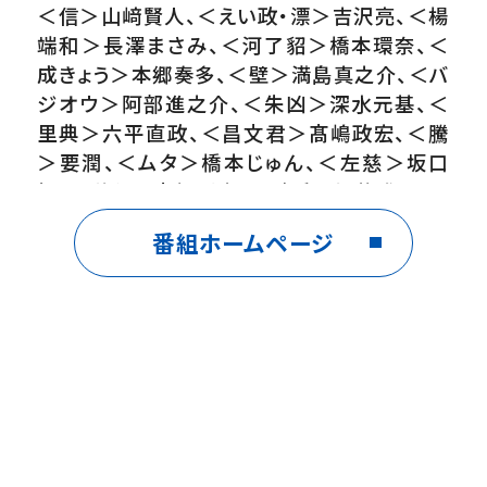
＜信＞山﨑賢人、＜えい政・漂＞吉沢亮、＜楊
端和＞長澤まさみ、＜河了貂＞橋本環奈、＜
成きょう＞本郷奏多、＜壁＞満島真之介、＜バ
ジオウ＞阿部進之介、＜朱凶＞深水元基、＜
里典＞六平直政、＜昌文君＞髙嶋政宏、＜騰
＞要潤、＜ムタ＞橋本じゅん、＜左慈＞坂口
拓、＜魏興＞宇梶剛士、＜肆氏＞加藤雅也、＜
竭氏＞石橋蓮司、＜王騎＞大沢たかお
番組ホームページ
番組内容
時は紀元前２４５年、中国春秋戦国時代。戦災
孤児の少年・信と漂は天下の大将軍を夢見て
日々剣術の鍛錬を積んでいた。ある日、漂は王
都の大臣に連れられ王宮へ。その後1人で修
行を続ける信の前に漂が突然現れ、１枚の地
図を信に渡し息絶える。地図の指す場所に向