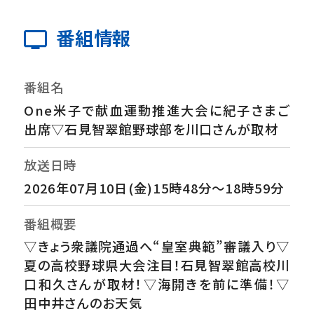
番組情報
番組名
One米子で献血運動推進大会に紀子さまご
出席▽石見智翠館野球部を川口さんが取材
放送日時
2026年07月10日(金)15時48分～18時59分
番組概要
▽きょう衆議院通過へ“皇室典範”審議入り▽
夏の高校野球県大会注目！石見智翠館高校川
口和久さんが取材！▽海開きを前に準備！▽
田中井さんのお天気